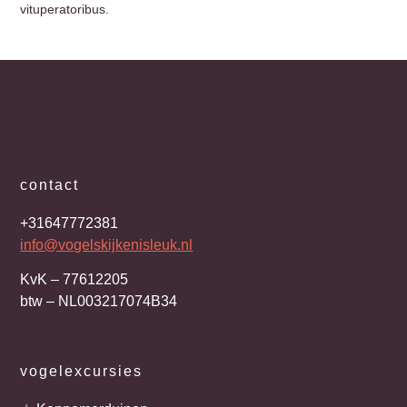
vituperatoribus.
contact
+31647772381
info@vogelskijkenisleuk.nl
KvK – 77612205
btw – NL003217074B34
vogelexcursies